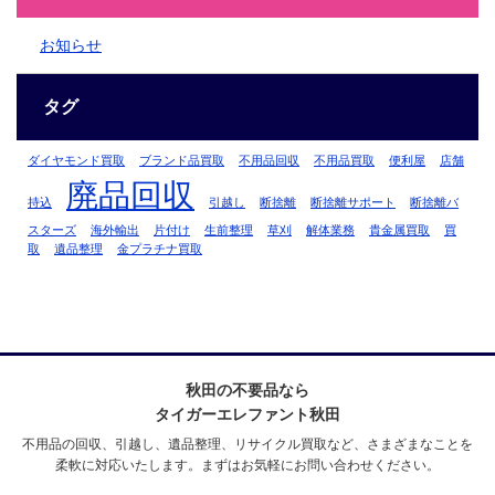
お知らせ
タグ
ダイヤモンド買取
ブランド品買取
不用品回収
不用品買取
便利屋
店舗
廃品回収
持込
引越し
断捨離
断捨離サポート
断捨離バ
スターズ
海外輸出
片付け
生前整理
草刈
解体業務
貴金属買取
買
取
遺品整理
金プラチナ買取
秋田の不要品なら
タイガーエレファント秋田
不用品の回収、引越し、遺品整理、リサイクル買取など、さまざまなことを
柔軟に対応いたします。まずはお気軽にお問い合わせください。