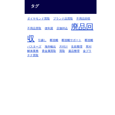
タグ
ダイヤモンド買取
ブランド品買取
不用品回収
廃品回
不用品買取
便利屋
店舗持込
収
引越し
断捨離
断捨離サポート
断捨離
バスターズ
海外輸出
片付け
生前整理
草刈
解体業務
貴金属買取
買取
遺品整理
金プラ
チナ買取