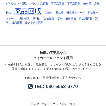
ダイヤモンド買取
ブランド品買取
不用品回収
不用品買取
便利屋
店舗
廃品回収
持込
引越し
断捨離
断捨離サポート
断捨離バ
スターズ
海外輸出
片付け
生前整理
草刈
解体業務
貴金属買取
買
取
遺品整理
金プラチナ買取
秋田の不要品なら
タイガーエレファント秋田
不用品の回収、引越し、遺品整理、リサイクル買取など、さまざまなことを
柔軟に対応いたします。まずはお気軽にお問い合わせください。
〒010-0041 秋田県秋田市広面字大巻50ー2
TEL:
080-5552-6770
© 2026 タイガーエレファント秋田