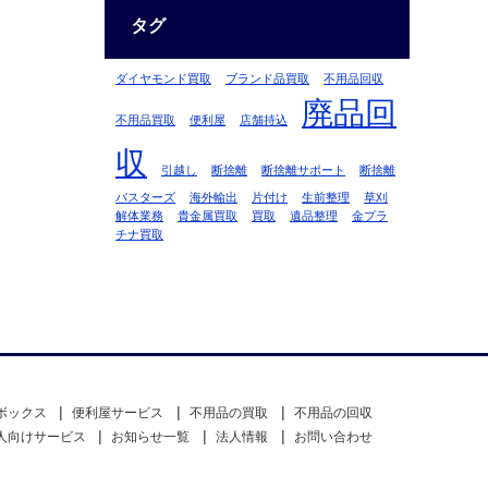
タグ
ダイヤモンド買取
ブランド品買取
不用品回収
廃品回
不用品買取
便利屋
店舗持込
収
引越し
断捨離
断捨離サポート
断捨離
バスターズ
海外輸出
片付け
生前整理
草刈
解体業務
貴金属買取
買取
遺品整理
金プラ
チナ買取
ボックス
便利屋サービス
不用品の買取
不用品の回収
人向けサービス
お知らせ一覧
法人情報
お問い合わせ