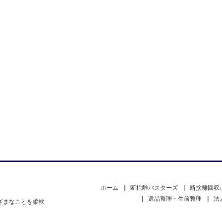
ホーム
断捨離バスターズ
断捨離回収
遺品整理・生前整理
法
ざまなことを柔軟