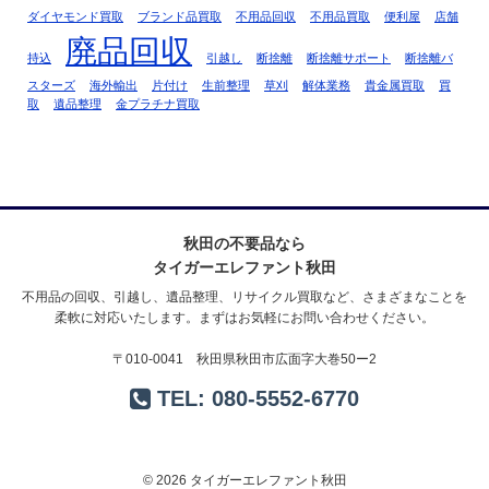
ダイヤモンド買取
ブランド品買取
不用品回収
不用品買取
便利屋
店舗
廃品回収
持込
引越し
断捨離
断捨離サポート
断捨離バ
スターズ
海外輸出
片付け
生前整理
草刈
解体業務
貴金属買取
買
取
遺品整理
金プラチナ買取
秋田の不要品なら
タイガーエレファント秋田
不用品の回収、引越し、遺品整理、リサイクル買取など、さまざまなことを
柔軟に対応いたします。まずはお気軽にお問い合わせください。
〒010-0041 秋田県秋田市広面字大巻50ー2
TEL:
080-5552-6770
© 2026 タイガーエレファント秋田