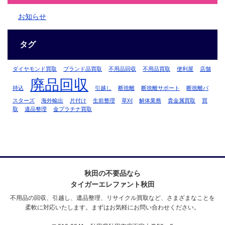
お知らせ
タグ
ダイヤモンド買取
ブランド品買取
不用品回収
不用品買取
便利屋
店舗
廃品回収
持込
引越し
断捨離
断捨離サポート
断捨離バ
スターズ
海外輸出
片付け
生前整理
草刈
解体業務
貴金属買取
買
取
遺品整理
金プラチナ買取
秋田の不要品なら
タイガーエレファント秋田
不用品の回収、引越し、遺品整理、リサイクル買取など、さまざまなことを
柔軟に対応いたします。まずはお気軽にお問い合わせください。