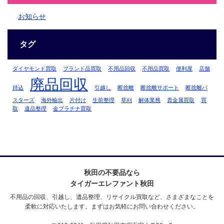
お知らせ
タグ
ダイヤモンド買取
ブランド品買取
不用品回収
不用品買取
便利屋
店舗
廃品回収
持込
引越し
断捨離
断捨離サポート
断捨離バ
スターズ
海外輸出
片付け
生前整理
草刈
解体業務
貴金属買取
買
取
遺品整理
金プラチナ買取
秋田の不要品なら
タイガーエレファント秋田
不用品の回収、引越し、遺品整理、リサイクル買取など、さまざまなことを
柔軟に対応いたします。まずはお気軽にお問い合わせください。