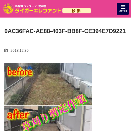
MENU
0AC36FAC-AE88-403F-BB8F-CE394E7D9221
2018.12.30