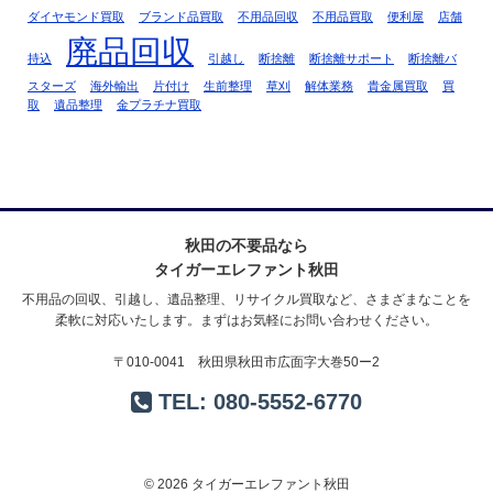
ダイヤモンド買取
ブランド品買取
不用品回収
不用品買取
便利屋
店舗
廃品回収
持込
引越し
断捨離
断捨離サポート
断捨離バ
スターズ
海外輸出
片付け
生前整理
草刈
解体業務
貴金属買取
買
取
遺品整理
金プラチナ買取
秋田の不要品なら
タイガーエレファント秋田
不用品の回収、引越し、遺品整理、リサイクル買取など、さまざまなことを
柔軟に対応いたします。まずはお気軽にお問い合わせください。
〒010-0041 秋田県秋田市広面字大巻50ー2
TEL:
080-5552-6770
© 2026 タイガーエレファント秋田