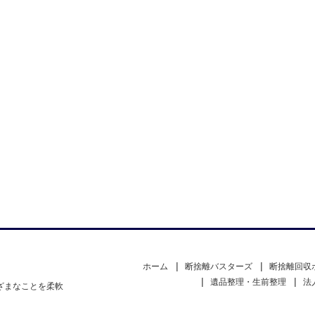
ホーム
断捨離バスターズ
断捨離回収
遺品整理・生前整理
法
ざまなことを柔軟