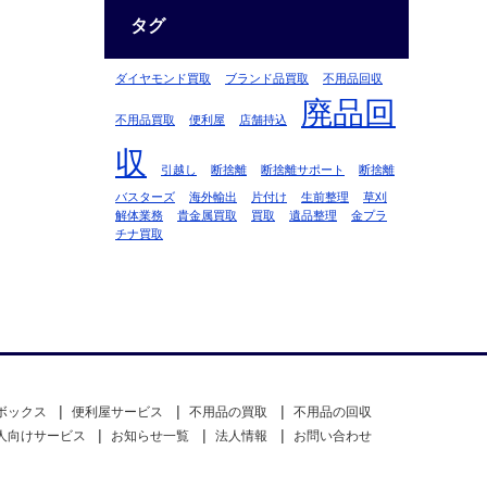
タグ
ダイヤモンド買取
ブランド品買取
不用品回収
廃品回
不用品買取
便利屋
店舗持込
収
引越し
断捨離
断捨離サポート
断捨離
バスターズ
海外輸出
片付け
生前整理
草刈
解体業務
貴金属買取
買取
遺品整理
金プラ
チナ買取
ボックス
便利屋サービス
不用品の買取
不用品の回収
人向けサービス
お知らせ一覧
法人情報
お問い合わせ