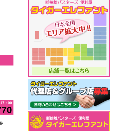
17：00
770