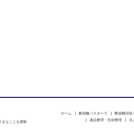
ホーム
断捨離バスターズ
断捨離回収
遺品整理・生前整理
法
ざまなことを柔軟