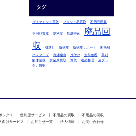
タグ
ダイヤモンド買取
ブランド品買取
不用品回収
廃品回
不用品買取
便利屋
店舗持込
収
引越し
断捨離
断捨離サポート
断捨離
バスターズ
海外輸出
片付け
生前整理
草刈
解体業務
貴金属買取
買取
遺品整理
金プラ
チナ買取
ボックス
便利屋サービス
不用品の買取
不用品の回収
人向けサービス
お知らせ一覧
法人情報
お問い合わせ