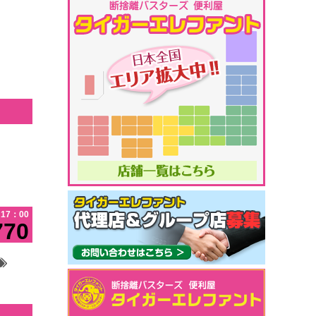
17：00
770