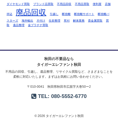
ダイヤモンド買取
ブランド品買取
不用品回収
不用品買取
便利屋
店舗
廃品回収
持込
引越し
断捨離
断捨離サポート
断捨離バ
スターズ
海外輸出
片付け
生前整理
草刈
解体業務
貴金属買取
買
取
遺品整理
金プラチナ買取
秋田の不要品なら
タイガーエレファント秋田
不用品の回収、引越し、遺品整理、リサイクル買取など、さまざまなことを
柔軟に対応いたします。まずはお気軽にお問い合わせください。
〒010-0041 秋田県秋田市広面字大巻50ー2
TEL:
080-5552-6770
© 2026 タイガーエレファント秋田