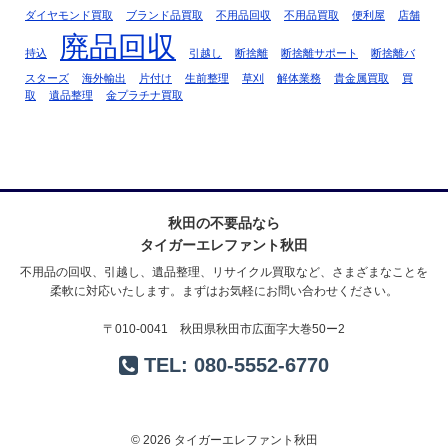
ダイヤモンド買取
ブランド品買取
不用品回収
不用品買取
便利屋
店舗
廃品回収
持込
引越し
断捨離
断捨離サポート
断捨離バ
スターズ
海外輸出
片付け
生前整理
草刈
解体業務
貴金属買取
買
取
遺品整理
金プラチナ買取
秋田の不要品なら
タイガーエレファント秋田
不用品の回収、引越し、遺品整理、リサイクル買取など、さまざまなことを
柔軟に対応いたします。まずはお気軽にお問い合わせください。
〒010-0041 秋田県秋田市広面字大巻50ー2
TEL:
080-5552-6770
© 2026 タイガーエレファント秋田