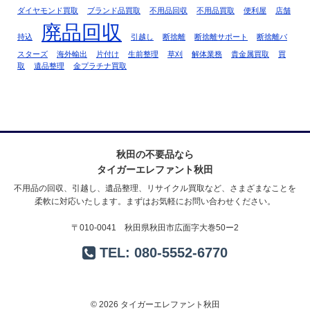
ダイヤモンド買取
ブランド品買取
不用品回収
不用品買取
便利屋
店舗
廃品回収
持込
引越し
断捨離
断捨離サポート
断捨離バ
スターズ
海外輸出
片付け
生前整理
草刈
解体業務
貴金属買取
買
取
遺品整理
金プラチナ買取
秋田の不要品なら
タイガーエレファント秋田
不用品の回収、引越し、遺品整理、リサイクル買取など、さまざまなことを
柔軟に対応いたします。まずはお気軽にお問い合わせください。
〒010-0041 秋田県秋田市広面字大巻50ー2
TEL:
080-5552-6770
© 2026 タイガーエレファント秋田